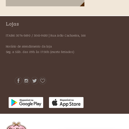
Lojas
ITAIM: 3074-5690 / 3061-9630 | Rua João Cachoeira, 166
Horário de atendimento da loja
Seg. a Sáb. das 09h às 17:30h (exceto feriados)