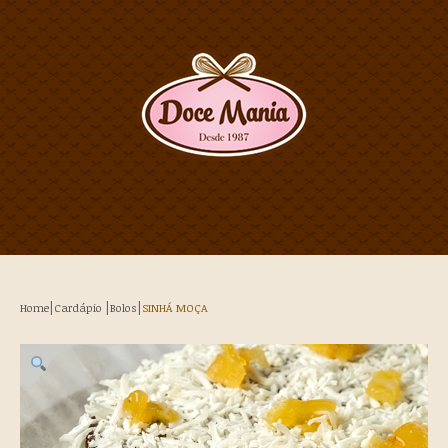
|
|
|
Home
Cardápio
Bolos
SINHÁ MOÇA